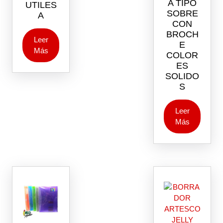
A TIPO
UTILES
SOBRE
A
CON
BROCH
Leer
E
Más
COLOR
ES
SOLIDO
S
Leer
Más