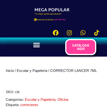
CATÁLOGO
AQUÍ
Inicio
/
Escolar y Papelería
/ CORRECTOR LANCER 7ML
SKU:
cle
Categorías:
Escolar y Papelería
,
Oficina
Etiqueta:
correctores